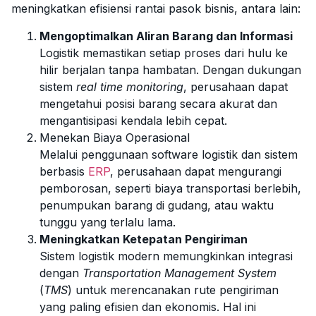
meningkatkan efisiensi rantai pasok bisnis, antara lain:
Mengoptimalkan Aliran Barang dan Informasi
Logistik memastikan setiap proses dari hulu ke
hilir berjalan tanpa hambatan. Dengan dukungan
sistem
real time monitoring
, perusahaan dapat
mengetahui posisi barang secara akurat dan
mengantisipasi kendala lebih cepat.
Menekan Biaya Operasional
Melalui penggunaan software logistik dan sistem
berbasis
ERP
, perusahaan dapat mengurangi
pemborosan, seperti biaya transportasi berlebih,
penumpukan barang di gudang, atau waktu
tunggu yang terlalu lama.
Meningkatkan Ketepatan Pengiriman
Sistem logistik modern memungkinkan integrasi
dengan
Transportation Management System
(
TMS
) untuk merencanakan rute pengiriman
yang paling efisien dan ekonomis. Hal ini