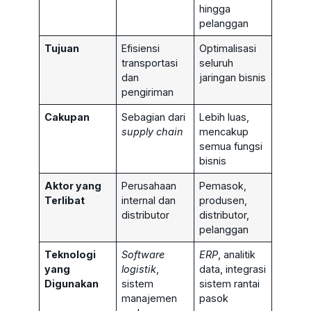
hingga
pelanggan
Tujuan
Efisiensi
Optimalisasi
transportasi
seluruh
dan
jaringan bisnis
pengiriman
Cakupan
Sebagian dari
Lebih luas,
supply chain
mencakup
semua fungsi
bisnis
Aktor yang
Perusahaan
Pemasok,
Terlibat
internal dan
produsen,
distributor
distributor,
pelanggan
Teknologi
Software
ERP
, analitik
yang
logistik
,
data, integrasi
Digunakan
sistem
sistem rantai
manajemen
pasok