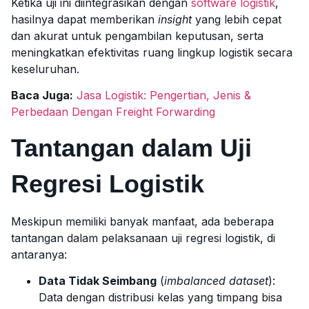
Ketika uji ini diintegrasikan dengan
software logistik
,
hasilnya dapat memberikan
insight
yang lebih cepat
dan akurat untuk pengambilan keputusan, serta
meningkatkan efektivitas ruang lingkup logistik secara
keseluruhan.
Baca Juga:
Jasa Logistik: Pengertian, Jenis &
Perbedaan Dengan Freight Forwarding
Tantangan dalam Uji
Regresi Logistik
Meskipun memiliki banyak manfaat, ada beberapa
tantangan dalam pelaksanaan uji regresi logistik, di
antaranya:
Data Tidak Seimbang
(
imbalanced dataset
):
Data dengan distribusi kelas yang timpang bisa