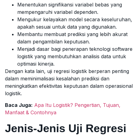
Menentukan signifikansi variabel bebas yang
mempengaruhi variabel dependen.
Mengukur kelayakan model secara keseluruhan,
apakah sesuai untuk data yang digunakan.
Membantu membuat prediksi yang lebih akurat
dalam pengambilan keputusan.
Menjadi dasar bagi penerapan teknologi software
logistik yang membutuhkan analisis data untuk
optimasi kinerja.
Dengan kata lain, uji regresi logistik berperan penting
dalam meminimalisasi kesalahan prediksi dan
meningkatkan efektivitas keputusan dalam operasional
logistik.
Baca Juga:
Apa Itu Logistik? Pengertian, Tujuan,
Manfaat & Contohnya
Jenis-Jenis Uji Regresi