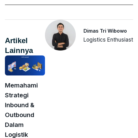
Dimas Tri Wibowo
Artikel
Logistics Enthusiast
Lainnya
Memahami
Strategi
Inbound &
Outbound
Dalam
Logistik