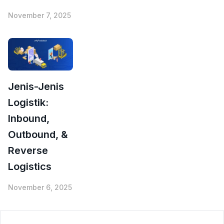
November 7, 2025
Jenis-Jenis
Logistik:
Inbound,
Outbound, &
Reverse
Logistics
November 6, 2025