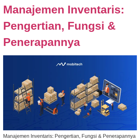
Manajemen Inventaris:
Pengertian, Fungsi &
Penerapannya
Manajemen Inventaris: Pengertian, Fungsi & Penerapannya